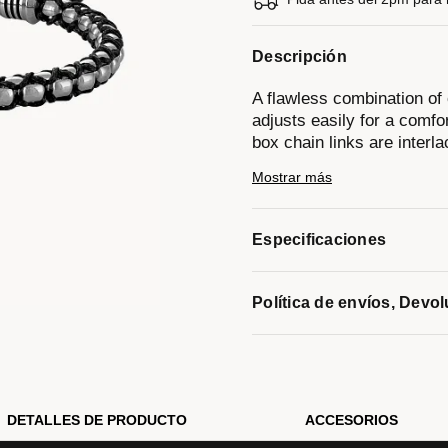
Descripción
A flawless combination of 
adjusts easily for a comfor
box chain links are interl
Bulova signature tuning fo
Mostrar más
layering piece. Adjustable t
Modelo #:
BVB1089-SBSTBA
Especificaciones
Política de envíos, Devo
DETALLES DE PRODUCTO
ACCESORIOS