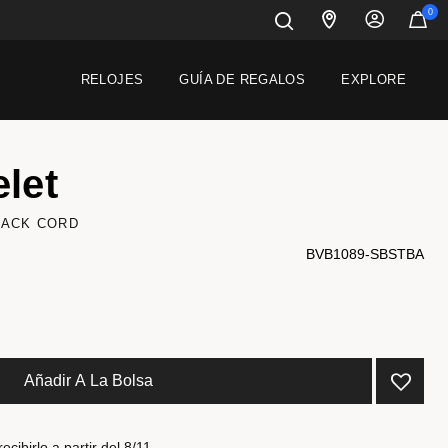
0
RELOJES
GUÍA DE REGALOS
EXPLORE
let
LACK CORD
BVB1089-SBSTBA
Añadir A La Bolsa
cibirlo a partir del 8/11