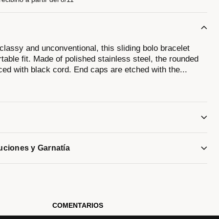
classy and unconventional, this sliding bolo bracelet
table fit. Made of polished stainless steel, the rounded
aced with black cord. End caps are etched with the
...
rk logo. Perfect as a stand-alone bracelet or as a
o fit wrists 7" to 12".
luciones y Garnatía
COMENTARIOS