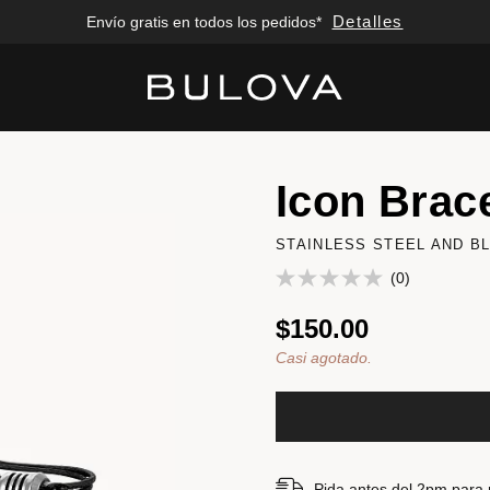
Detalles
Envío gratis en todos los pedidos*
Added to
Manage Wishlist
Icon Brace
STAINLESS STEEL AND B
(0)
$150.00
Casi agotado.
Pida antes del 2pm para re