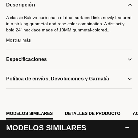
Descripción
A classic Bulova curb chain of dual-surfaced links newly featured
in a striking gunmetal and rose color combination. A distinctly
bold 24" necklace made of 10MM gunmetal-colored
...
stainless steel combines both polished and brushed finishes.
Mostrar más
Rose-tone, custom-designed clasp with tongue in the shape of
the Bulova signature tuning fork is subtly branded with the Latin
GRAMMY® logo.
Especificaciones
Modelo #:
BVC1069-GRSTNA
Política de envíos, Devoluciones y Garnatía
MODELOS SIMILARES
DETALLES DE PRODUCTO
A
MODELOS SIMILARES