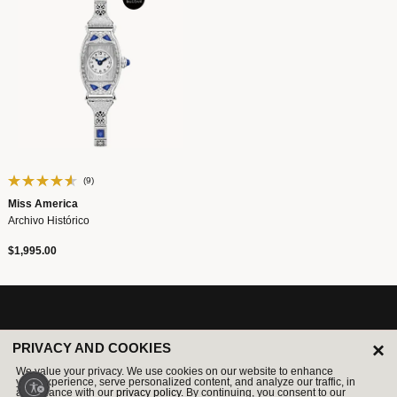
(9)
Miss America
Archivo Histórico
$1,995.00
×
PRIVACY AND COOKIES
LEGENDARY SINCE 1875
We value your privacy. We use cookies on our website to enhance
your experience, serve personalized content, and analyze our traffic, in
accordance with our
privacy policy.
By continuing, you consent to our