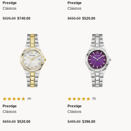
Prestige
Prestige
Clásicos
Clásicos
Precio reducido de
a
Precio reducido de
a
$925.00
$740.00
$650.00
$520.00
(4)
(5)
Prestige
Prestige
Clásicos
Clásicos
Precio reducido de
a
Precio reducido de
a
$650.00
$520.00
$495.00
$396.00