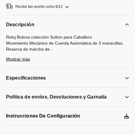
Recibir tan pronto como 8/12
Descripción
Reloj Bulova colección Sutton para Caballero.
Movimiento Mecánico de Cuerda Automática de 3 manecillas.
Reserva de marcha de
...
42 horas.
Mostrar más
Caja realizada y brazalete realizados en acero inoxidable,
broche desplegable de doble pulsador.
Carátula esqueletada que permite ver el movimiento del reloj en
Especificaciones
funcionamiento con indicadores en números romanos y
manecillas en azul.
Tapa trasera transparente.
Política de envíos, Devoluciones y Garnatía
Cristal Mineral
Resistencia al agua de hasta 100 metros.
Modelo #:
96A187
Instrucciones De Configuración