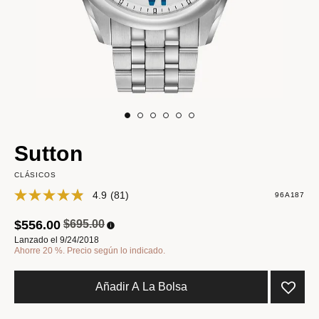
Sutton
CLÁSICOS
4.9
(81)
96A187
Precio reducido de
a
$556.00
$695.00
Lanzado el 9/24/2018
Ahorre 20 %. Precio según lo indicado.
Añadir A La Bolsa