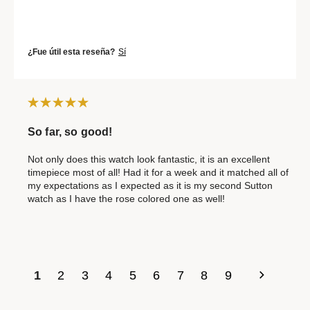
¿Fue útil esta reseña?
Sí
So far, so good!
Not only does this watch look fantastic, it is an excellent
timepiece most of all! Had it for a week and it matched all of
my expectations as I expected as it is my second Sutton
watch as I have the rose colored one as well!
1
2
3
4
5
6
7
8
9