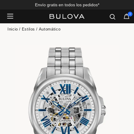
Envío gratis en todos los pedidos*
0
Added to
Manage Wishlist
Inicio
Estilos
Automático