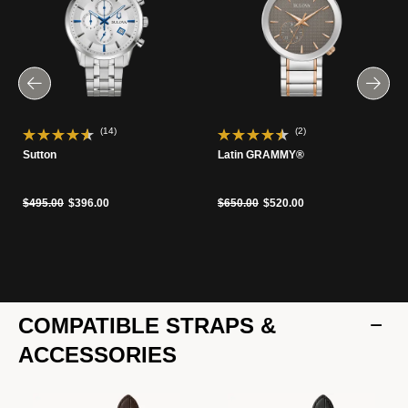
(14)
(2)
Sutton
Latin GRAMMY®
Precio reducido de
a
Precio reducido de
a
$495.00
$396.00
$650.00
$520.00
COMPATIBLE STRAPS &
ACCESSORIES