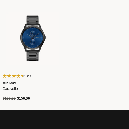
(4)
Min Max
Caravelle
Precio reducido de
a
$195.00
$156.00