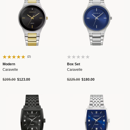
(2)
Modern
Box Set
Caravelle
Caravelle
Precio reducido de
a
Precio reducido de
a
$205.00
$123.00
$225.00
$180.00