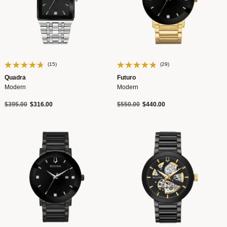
(15)
(29)
Quadra
Futuro
Modern
Modern
Precio reducido de
a
Precio reducido de
a
$395.00
$316.00
$550.00
$440.00