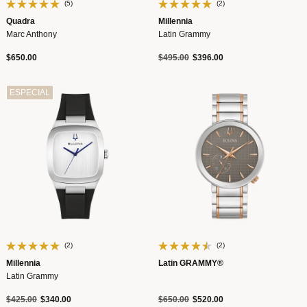
(5)
(2)
Quadra
Millennia
Marc Anthony
Latin Grammy
Precio reducido de
a
$650.00
$495.00
$396.00
ESPECIAL
(2)
(2)
Millennia
Latin GRAMMY®
Latin Grammy
Precio reducido de
a
Precio reducido de
a
$425.00
$340.00
$650.00
$520.00