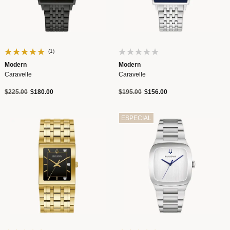
(1)
Modern
Modern
Caravelle
Caravelle
Precio reducido de
a
Precio reducido de
a
$225.00
$180.00
$195.00
$156.00
ESPECIAL