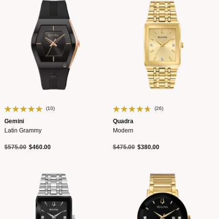
(10)
(26)
Gemini
Quadra
Latin Grammy
Modern
Precio reducido de
a
Precio reducido de
a
$575.00
$460.00
$475.00
$380.00