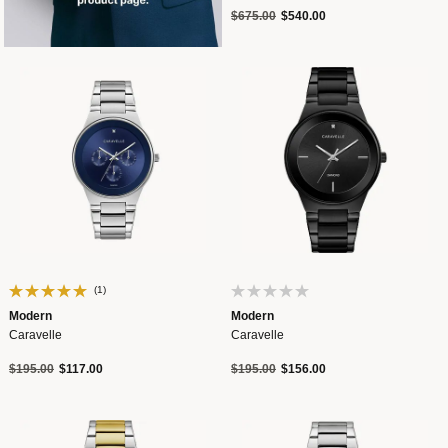
Precio reducido de
a
$675.00
$540.00
(1)
Modern
Modern
Caravelle
Caravelle
Precio reducido de
a
Precio reducido de
a
$195.00
$117.00
$195.00
$156.00