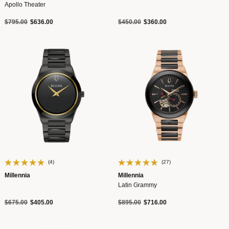
Apollo Theater
Precio reducido de
a
Precio reducido de
a
$795.00
$636.00
$450.00
$360.00
(4)
(27)
Millennia
Millennia
Latin Grammy
Precio reducido de
a
Precio reducido de
a
$675.00
$405.00
$895.00
$716.00