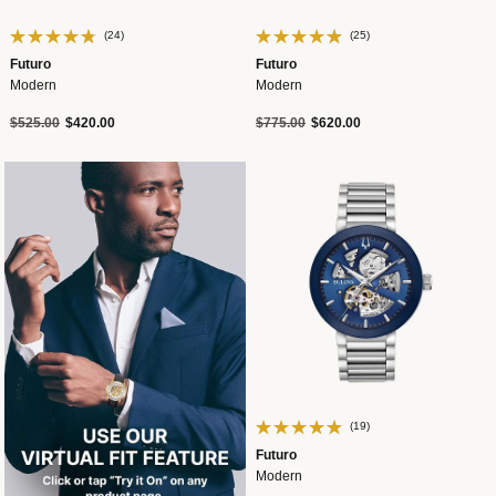
(24)
(25)
Futuro
Futuro
Modern
Modern
Precio reducido de
a
Precio reducido de
a
$525.00
$420.00
$775.00
$620.00
(19)
Futuro
Modern