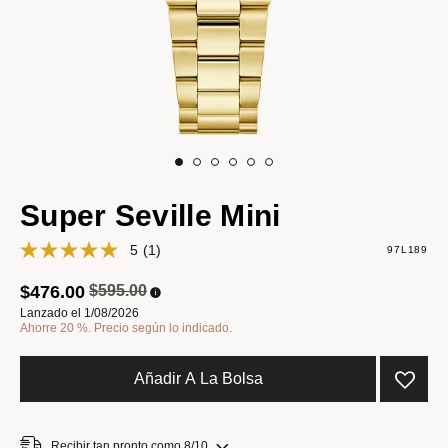
Super Seville Mini
5
(1)
97L189
Precio reducido de
a
$476.00
$595.00
Lanzado el 1/08/2026
Ahorre 20 %. Precio según lo indicado.
Añadir A La Bolsa
Recibir tan pronto como 8/10