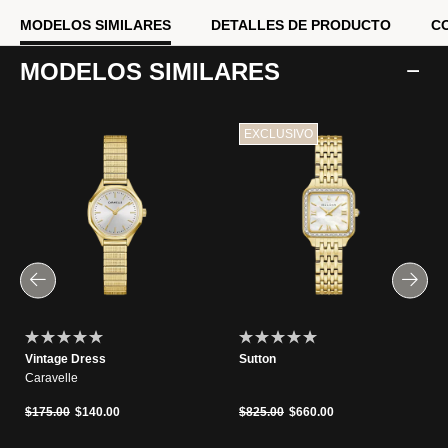
MODELOS SIMILARES
DETALLES DE PRODUCTO
C
MODELOS SIMILARES
EXCLUSIVO
Vintage Dress
Sutton
Caravelle
Precio reducido de
a
Precio reducido de
a
$175.00
$140.00
$825.00
$660.00