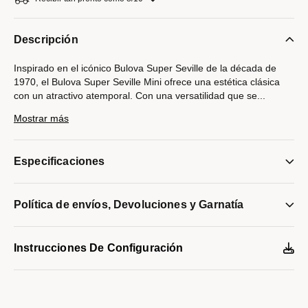
Descripción
Inspirado en el icónico Bulova Super Seville de la década de
1970, el Bulova Super Seville Mini ofrece una estética clásica
con un atractivo atemporal. Con una versatilidad que se
...
adapta a cualquier guardarropa, la caja de acero inoxidable en
Mostrar más
tono dorado de 25 mm destaca por su silueta continua, que se
integra de forma natural al brazalete de acero inoxidable
integrado de tres eslabones, con cierre desplegable de botón.
Especificaciones
Un elegante bisel ranurado con borde de moneda realza la caja
y rodea el cristal de zafiro plano. La impactante esfera presenta
un acabado cepillado vertical en color plateado, con manecillas
Política de envíos, Devoluciones y Garnatía
e índices pulidos en tono dorado. Descubre una elegancia
natural con el Bulova Super Seville Mini para mujer.
Modelo #:
97L189
Instrucciones De Configuración