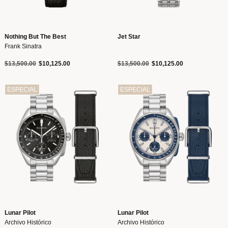
Nothing But The Best
Jet Star
Frank Sinatra
Precio reducido de
a
Precio reducido de
a
$13,500.00
$10,125.00
$13,500.00
$10,125.00
ESPECIAL
ESPECIAL
Lunar Pilot
Lunar Pilot
Archivo Histórico
Archivo Histórico