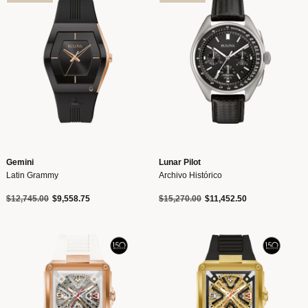
Gemini
Lunar Pilot
Latin Grammy
Archivo Histórico
Precio reducido de
a
Precio reducido de
a
$12,745.00
$9,558.75
$15,270.00
$11,452.50