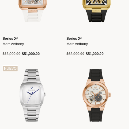
Series X²
Series X²
Marc Anthony
Marc Anthony
Precio reducido de
a
Precio reducido de
a
$68,000.00
$51,000.00
$68,000.00
$51,000.00
NUEVO