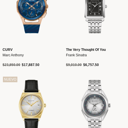
CURV
The Very Thought Of You
Marc Anthony
Frank Sinatra
Precio reducido de
a
Precio reducido de
a
$23,850.00
$17,887.50
$9,010.00
$6,757.50
NUEVO