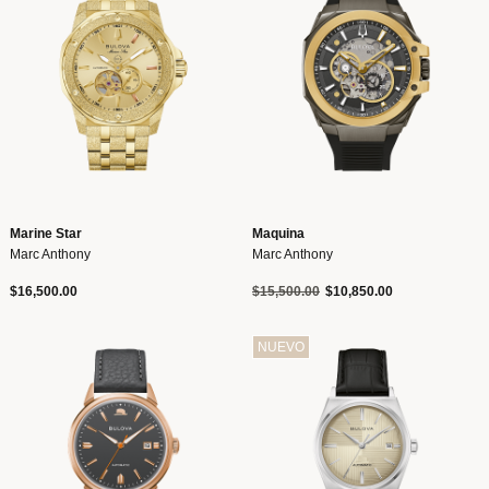
Marine Star
Maquina
Marc Anthony
Marc Anthony
Precio reducido de
a
$16,500.00
$15,500.00
$10,850.00
NUEVO