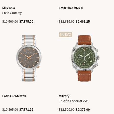
Millennia
Latin GRAMMY®
Latin Grammy
Precio reducido de
a
Precio reducido de
a
$10,500.00
$7,875.00
$12,615.00
$9,461.25
NUEVO
Latin GRAMMY®
Military
Edición Especial VWI
Precio reducido de
a
Precio reducido de
a
$10,495.00
$7,871.25
$12,500.00
$9,375.00