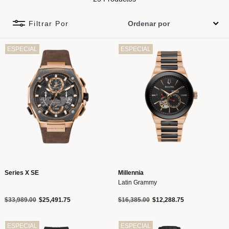
Filtrar Por
ESPECIAL
ESPECIAL
Series X SE
Millennia
Latin Grammy
Precio reducido de
a
Precio reducido de
a
$33,989.00
$25,491.75
$16,385.00
$12,288.75
ESPECIAL
ESPECIAL