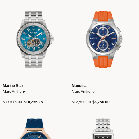
Marine Star
Maquina
Marc Anthony
Marc Anthony
Precio reducido de
a
Precio reducido de
a
$13,675.00
$10,256.25
$12,500.00
$8,750.00