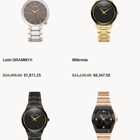
Latin GRAMMY®
Millennia
Precio reducido de
a
Precio reducido de
a
$10,495.00
$7,871.25
$11,130.00
$8,347.50