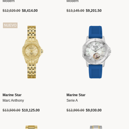
Modern
Modern
Precio reducido de
a
Precio reducido de
a
$12,020.00
$8,414.00
$13,145.00
$9,201.50
NUEVO
Marine Star
Marine Star
Marc Anthony
Serie A
Precio reducido de
a
Precio reducido de
a
$13,500.00
$10,125.00
$12,900.00
$9,030.00