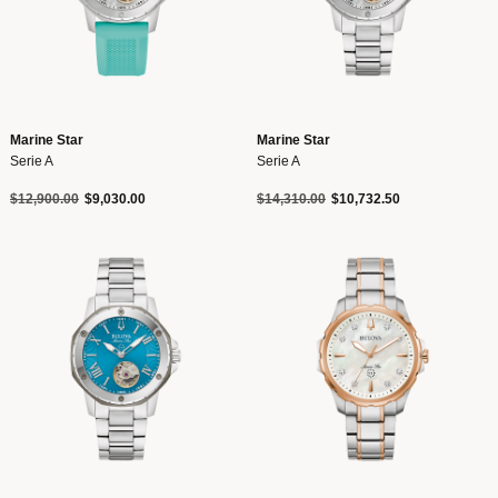
Marine Star
Marine Star
Serie A
Serie A
Precio reducido de
a
Precio reducido de
a
$12,900.00
$9,030.00
$14,310.00
$10,732.50