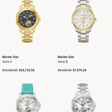
Marine Star
Marine Star
Serie A
Serie B
Precio reducido de
a
Precio reducido de
a
$14,310.00
$10,732.50
$9,435.00
$7,076.25