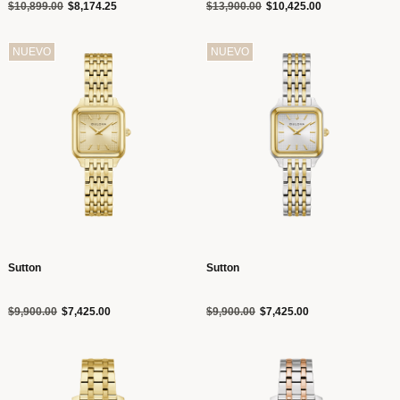
Precio reducido de
a
Precio reducido de
a
$10,899.00
$8,174.25
$13,900.00
$10,425.00
NUEVO
NUEVO
Sutton
Sutton
Precio reducido de
a
Precio reducido de
a
$9,900.00
$7,425.00
$9,900.00
$7,425.00