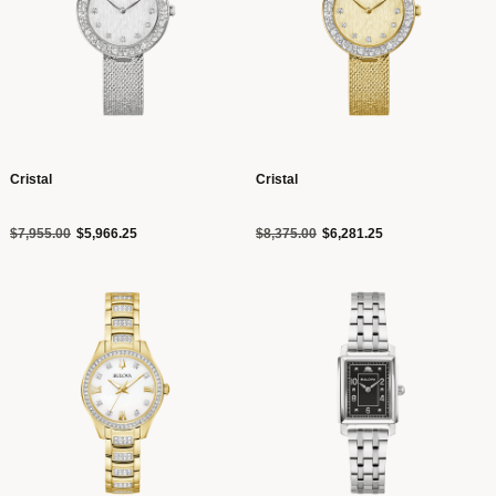
Cristal
Cristal
Precio reducido de
a
Precio reducido de
a
$7,955.00
$5,966.25
$8,375.00
$6,281.25