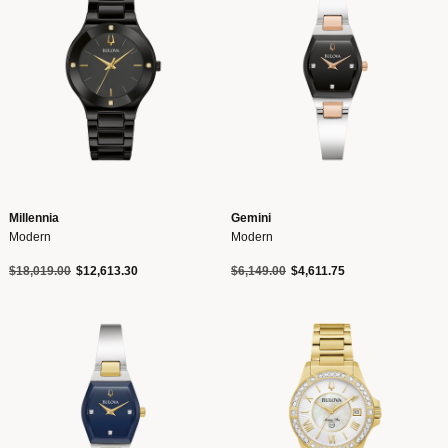
Millennia
Gemini
Modern
Modern
Precio reducido de
a
Precio reducido de
a
$18,019.00
$12,613.30
$6,149.00
$4,611.75