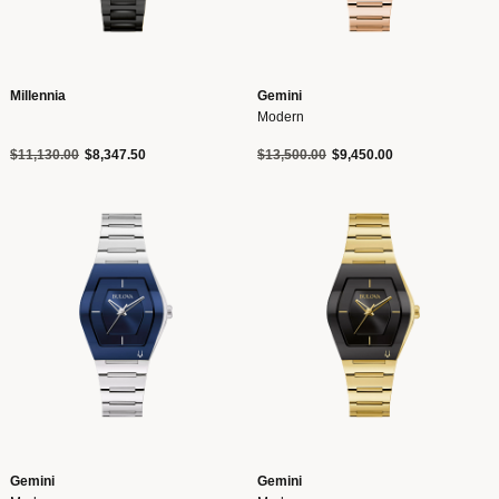
Millennia
Gemini
Modern
Precio reducido de
a
Precio reducido de
a
$11,130.00
$8,347.50
$13,500.00
$9,450.00
Gemini
Gemini