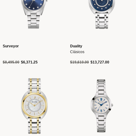
Surveyor
Duality
Clásicos
Precio reducido de
a
Precio reducido de
a
$8,495.00
$6,371.25
$19,610.00
$13,727.00