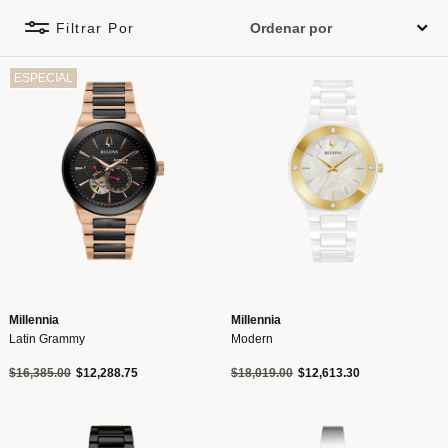
Filtrar Por
ESPECIAL
Millennia
Millennia
Latin Grammy
Modern
Precio reducido de
a
Precio reducido de
a
$16,385.00
$12,288.75
$18,019.00
$12,613.30