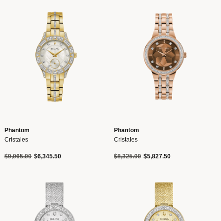
Phantom
Phantom
Cristales
Cristales
Precio reducido de
a
Precio reducido de
a
$9,065.00
$6,345.50
$8,325.00
$5,827.50