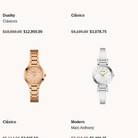
Duality
Clásico
Clásicos
Precio reducido de
a
Precio reducido de
a
$18,500.00
$12,950.00
$4,105.00
$3,078.75
Clásico
Modern
Marc Anthony