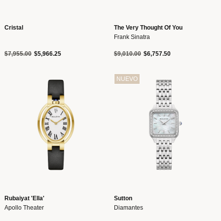
Cristal
The Very Thought Of You
Frank Sinatra
Precio reducido de
a
Precio reducido de
a
$7,955.00
$5,966.25
$9,010.00
$6,757.50
NUEVO
Rubaiyat 'Ella'
Sutton
Apollo Theater
Diamantes