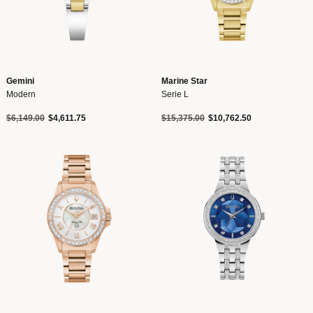
Gemini
Marine Star
Modern
Serie L
Precio reducido de
a
Precio reducido de
a
$6,149.00
$4,611.75
$15,375.00
$10,762.50