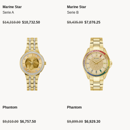
Marine Star
Marine Star
Serie A
Serie B
Precio reducido de
a
Precio reducido de
a
$14,310.00
$10,732.50
$9,435.00
$7,076.25
Phantom
Phantom
Precio reducido de
a
Precio reducido de
a
$9,010.00
$6,757.50
$9,899.00
$6,929.30