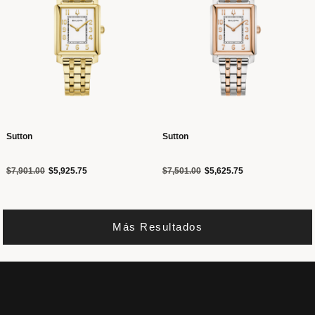
Sutton
Sutton
Precio reducido de
a
Precio reducido de
a
$7,901.00
$5,925.75
$7,501.00
$5,625.75
Más Resultados