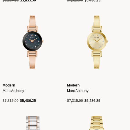
Precio reducido de
a
Precio reducido de
a
$5,114.00
$3,835.50
$7,315.00
$5,486.25
Modern
Modern
Marc Anthony
Marc Anthony
Precio reducido de
a
Precio reducido de
a
$7,315.00
$5,486.25
$7,315.00
$5,486.25