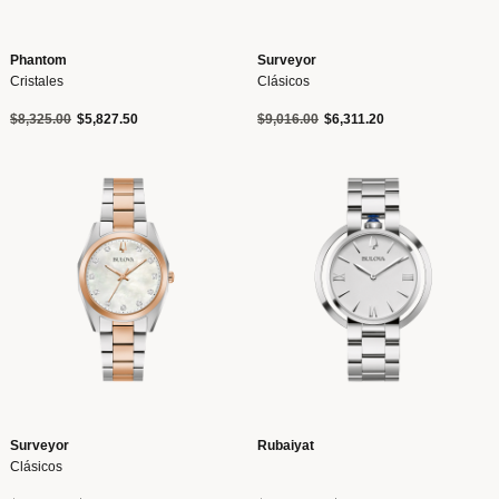
Phantom
Surveyor
Cristales
Clásicos
Precio reducido de
a
Precio reducido de
a
$8,325.00
$5,827.50
$9,016.00
$6,311.20
Surveyor
Rubaiyat
Clásicos