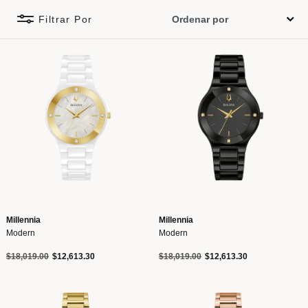
Filtrar Por
Millennia
Millennia
Modern
Modern
Precio reducido de
a
Precio reducido de
a
$18,019.00
$12,613.30
$18,019.00
$12,613.30