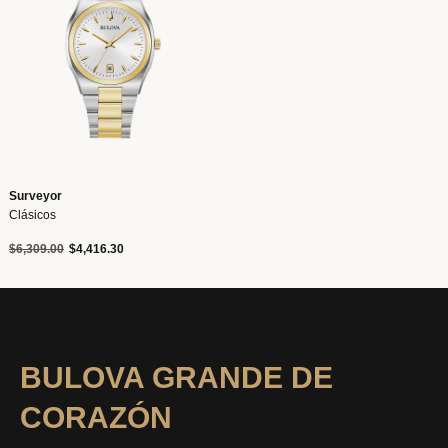
Surveyor
Clásicos
Precio reducido de
a
$6,309.00
$4,416.30
BULOVA GRANDE DE
CORAZÓN