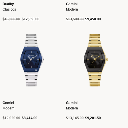
Duality
Gemini
Clásicos
Modern
Precio reducido de
a
Precio reducido de
a
$18,500.00
$12,950.00
$13,500.00
$9,450.00
Gemini
Gemini
Modern
Modern
Precio reducido de
a
Precio reducido de
a
$12,020.00
$8,414.00
$13,145.00
$9,201.50