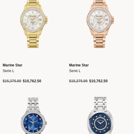
Marine Star
Marine Star
Serie L
Serie L
Precio reducido de
a
Precio reducido de
a
$15,375.00
$10,762.50
$15,375.00
$10,762.50