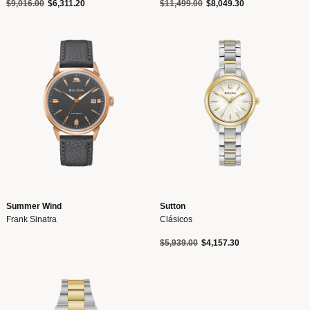
Precio reducido de
a
Precio reducido de
a
$9,016.00
$6,311.20
$11,499.00
$8,049.30
Summer Wind
Sutton
Frank Sinatra
Clásicos
Precio reducido de
a
$5,939.00
$4,157.30