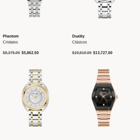
Phantom
Duality
Cristales
Clásicos
Precio reducido de
a
Precio reducido de
a
$8,375.00
$5,862.50
$19,610.00
$13,727.00