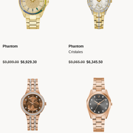
Phantom
Phantom
Cristales
Precio reducido de
a
Precio reducido de
a
$9,899.00
$6,929.30
$9,065.00
$6,345.50