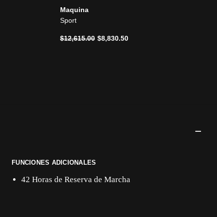
Maquina
Sport
Precio reducido de
a
$12,615.00
$8,830.50
FUNCIONES ADICIONALES
42 Horas de Reserva de Marcha