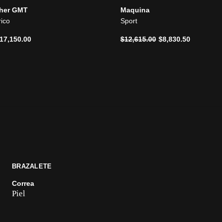
her GMT
Maquina
rico
Sport
ido de
Precio reducido de
a
17,150.00
$12,615.00
$8,830.50
BRAZALETE
Correa
Piel