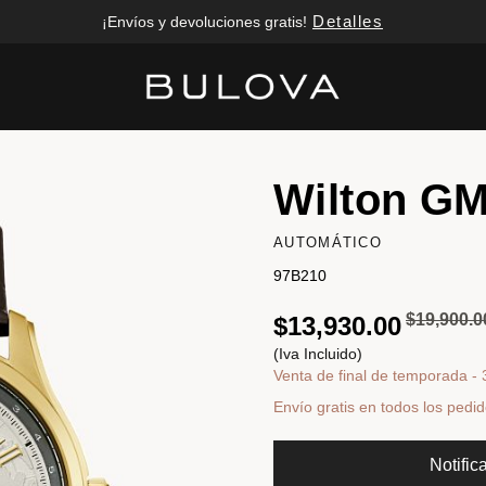
Detalles
¡Envíos y devoluciones gratis!
Added to
Manage Wishlist
Wilton G
AUTOMÁTICO
97B210
Precio re
$19,900.0
$13,930.00
(Iva Incluido)
Venta de final de temporada -
Envío gratis en todos los pedi
Notifi