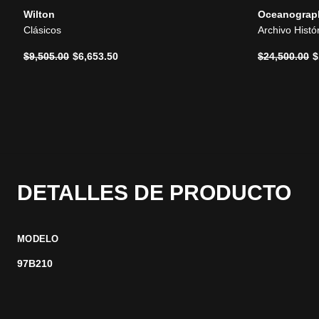
Wilton
Oceanograp
Clásicos
Archivo Histó
Precio reducido de
a
Precio reduc
a
$9,505.00
$6,653.50
$24,500.00
$
DETALLES DE PRODUCTO
MODELO
97B210