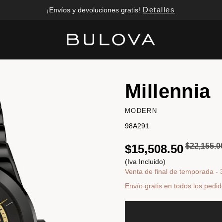
Detalles
¡Envíos y devoluciones gratis!
Added to
Manage Wishlist
Millennia
MODERN
98A291
Precio re
$22,155.0
$15,508.50
(Iva Incluido)
Venta de final de temporada -
Envío gratis en todos los pedi