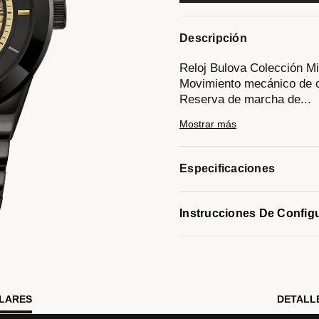
Descripción
Reloj Bulova Colección Mi
Movimiento mecánico de c
Reserva de marcha de
...
42 horas.
Mostrar más
Caja y brazalete realizad
pulsador.
Carátula y bisel superior 
Especificaciones
dorado.
Cristal mineral metalizado
Tapa trasera transparente
Instrucciones De Config
Resistencia al agua de ha
Modelo #:
98A291
ILARES
DETALL