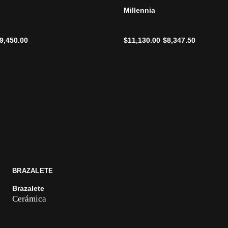
Millennia
ido de
Precio reducido de
a
9,450.00
$11,130.00
$8,347.50
BRAZALETE
Brazalete
Cerámica