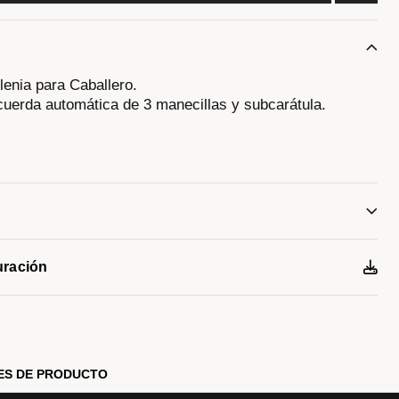
lenia para Caballero.
uerda automática de 3 manecillas y subcarátula.
os en cerámica negra, broche desplegable de doble
en negro. Indicadores, manecillas y maquinaria en
 de borde a borde.
uración
sta 30 metros.
ES DE PRODUCTO