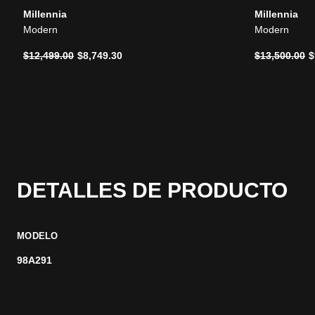
Millennia
Millennia
Modern
Modern
Precio reducido de
a
Precio reduc
a
$12,499.00
$8,749.30
$13,500.00
$
DETALLES DE PRODUCTO
MODELO
98A291