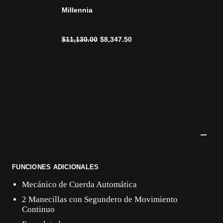
Millennia
Precio reducido de
a
$11,130.00
$8,347.50
FUNCIONES ADICIONALES
Mecánico de Cuerda Automática
2 Manecillas con Segundero de Movimiento
Continuo