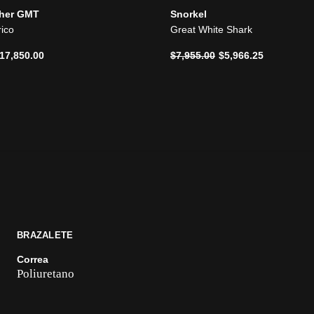
her GMT
Snorkel
rico
Great White Shark
ido de
Precio reducido de
a
17,850.00
$7,955.00
$5,966.25
BRAZALETE
Correa
Poliuretano