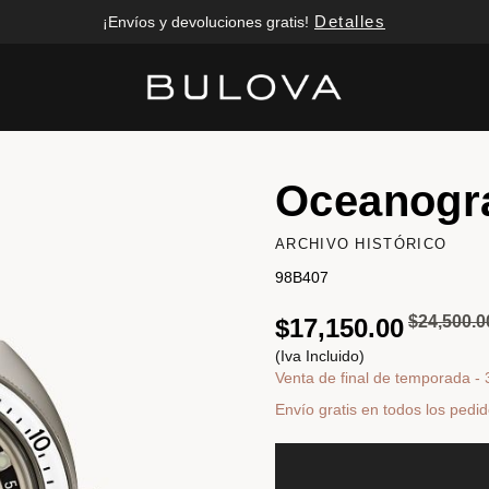
Detalles
¡Envíos y devoluciones gratis!
Added to
Manage Wishlist
Oceanogr
ARCHIVO HISTÓRICO
98B407
Precio re
$24,500.0
$17,150.00
(Iva Incluido)
Venta de final de temporada -
Envío gratis en todos los pedi