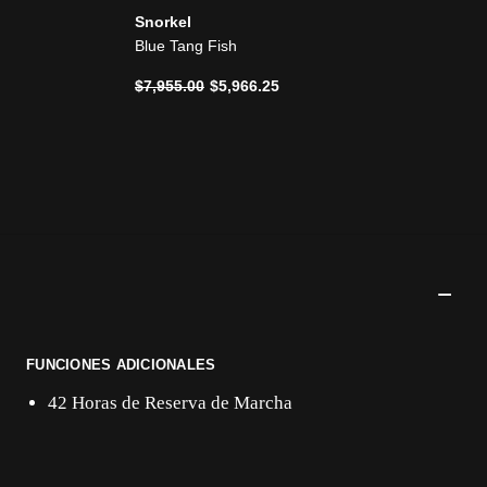
Snorkel
Blue Tang Fish
Precio reducido de
a
$7,955.00
$5,966.25
FUNCIONES ADICIONALES
42 Horas de Reserva de Marcha