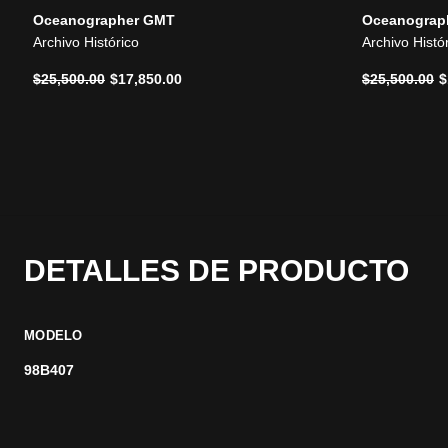
Oceanographer GMT
Oceanograp
Archivo Histórico
Archivo Histó
Precio reducido de
a
Precio reduc
a
$25,500.00
$17,850.00
$25,500.00
$
DETALLES DE PRODUCTO
MODELO
98B407