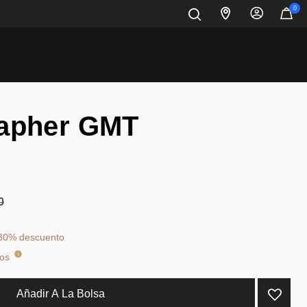
0
apher GMT
ducido de
a
0
 30% descuento
dos
Añadir A La Bolsa