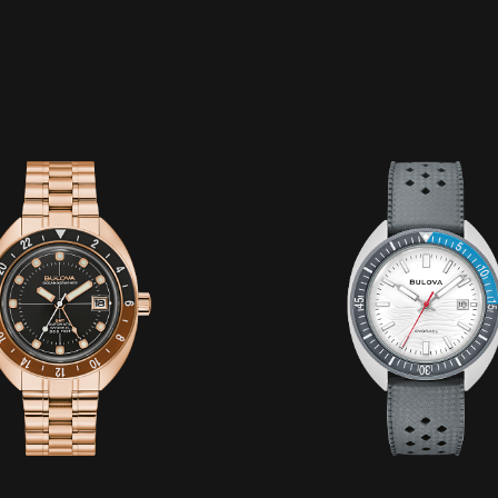
Modelo #:
98B407