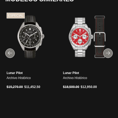
ESPECIAL
Lunar Pilot
Lunar Pilot
Archivo Histórico
Archivo Histórico
Precio reducido de
a
Precio reducido de
a
$15,270.00
$11,452.50
$18,500.00
$12,950.00