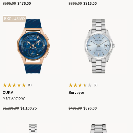
Precio reducido de
a
Precio reducido de
a
$595.00
$476.00
$395.00
$316.00
EXCLUSIVO
(6)
(8)
CURV
Surveyor
Marc Anthony
Precio reducido de
a
Precio reducido de
a
$1,295.00
$1,100.75
$495.00
$396.00