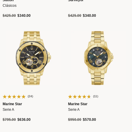
Sutton
Surveyor
Clásicos
Precio reducido de
a
Precio reducido de
a
$425.00
$340.00
$425.00
$340.00
(24)
(11)
Marine Star
Marine Star
Serie A
Serie A
Precio reducido de
a
Precio reducido de
a
$795.00
$636.00
$950.00
$570.00