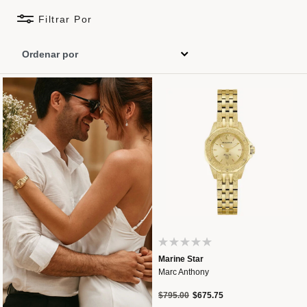
Filtrar Por
Marine Star
Marc Anthony
Precio reducido de
a
$795.00
$675.75