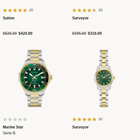
(2)
(2)
Sutton
Surveyor
Precio reducido de
a
Precio reducido de
a
$525.00
$420.00
$395.00
$316.00
(2)
Marine Star
Surveyor
Serie B