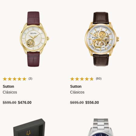
(3)
(60)
Sutton
Sutton
Clásicos
Clásicos
Precio reducido de
a
Precio reducido de
a
$595.00
$476.00
$695.00
$556.00