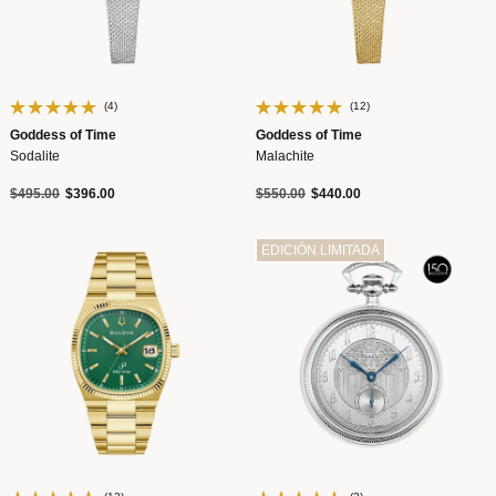
(4)
(12)
Goddess of Time
Goddess of Time
Sodalite
Malachite
Precio reducido de
a
Precio reducido de
a
$495.00
$396.00
$550.00
$440.00
EDICIÓN LIMITADA