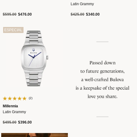
Latin Grammy
Precio reducido de
a
Precio reducido de
a
$595.00
$476.00
$425.00
$340.00
ESPECIAL
(2)
Millennia
Latin Grammy
Precio reducido de
a
$495.00
$396.00