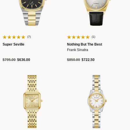
(7)
(1)
Super Seville
Nothing But The Best
Frank Sinatra
Precio reducido de
a
Precio reducido de
a
$795.00
$636.00
$850.00
$722.50