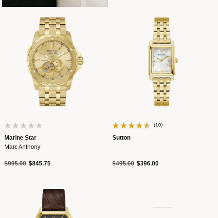
(10)
Marine Star
Sutton
Marc Anthony
Precio reducido de
a
Precio reducido de
a
$995.00
$845.75
$495.00
$396.00