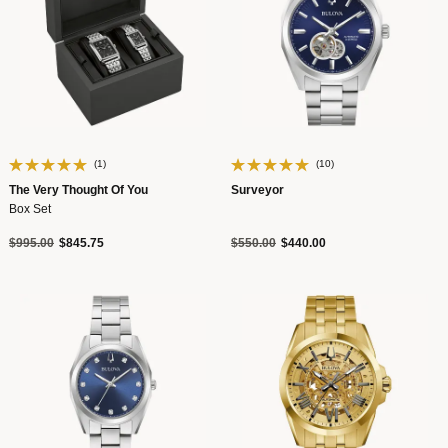
(1)
(10)
The Very Thought Of You
Surveyor
Box Set
Precio reducido de
a
Precio reducido de
a
$995.00
$845.75
$550.00
$440.00