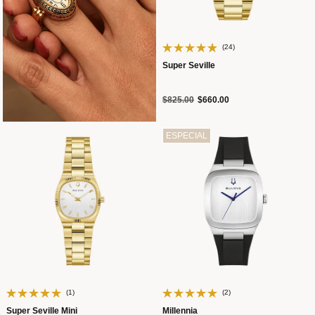
(24)
Super Seville
Precio reducido de
a
$825.00
$660.00
ESPECIAL
(1)
(2)
Super Seville Mini
Millennia