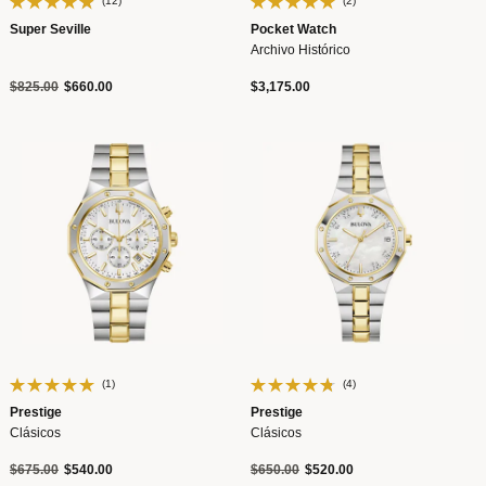
(12)
(2)
Super Seville
Pocket Watch
Archivo Histórico
Precio reducido de
a
$825.00
$660.00
$3,175.00
(1)
(4)
Prestige
Prestige
Clásicos
Clásicos
Precio reducido de
a
Precio reducido de
a
$675.00
$540.00
$650.00
$520.00