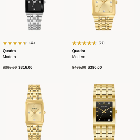
(11)
(26)
Quadra
Quadra
Modern
Modern
Precio reducido de
a
Precio reducido de
a
$395.00
$316.00
$475.00
$380.00