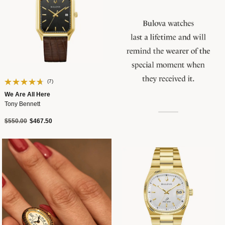
(7)
We Are All Here
Tony Bennett
Precio reducido de
a
$550.00
$467.50