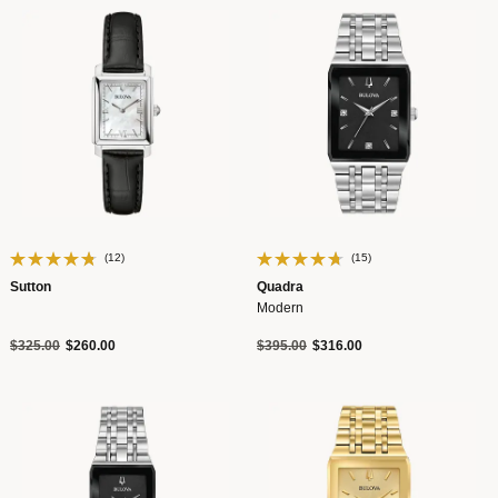
(12)
(15)
Sutton
Quadra
Modern
Precio reducido de
a
Precio reducido de
a
$325.00
$260.00
$395.00
$316.00