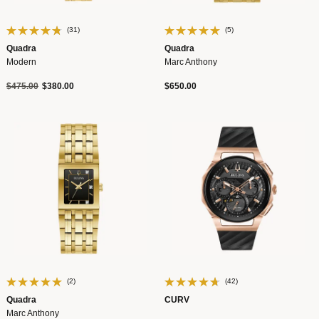
(31)
(5)
Quadra
Quadra
Modern
Marc Anthony
Precio reducido de
a
$475.00
$380.00
$650.00
(2)
(42)
Quadra
CURV
Marc Anthony