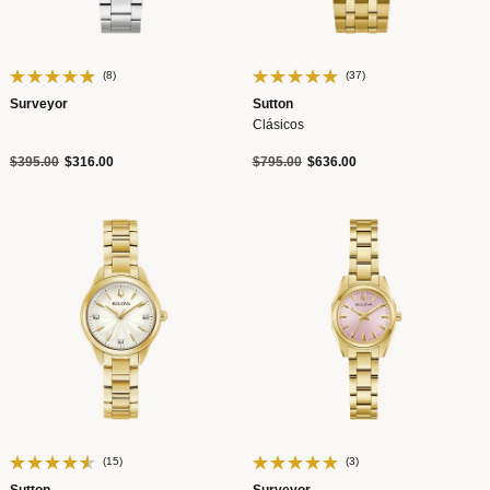
(8)
(37)
Surveyor
Sutton
Clásicos
Precio reducido de
a
Precio reducido de
a
$395.00
$316.00
$795.00
$636.00
(15)
(3)