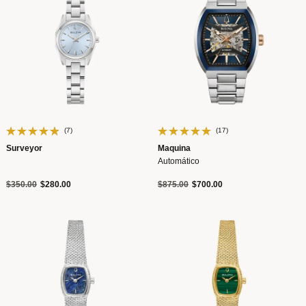
(7)
(17)
Surveyor
Maquina
Automático
Precio reducido de
a
Precio reducido de
a
$350.00
$280.00
$875.00
$700.00