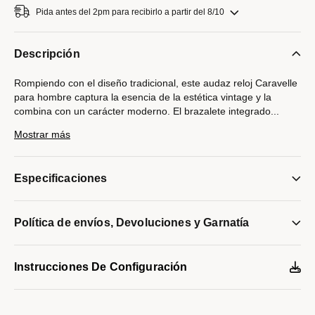
Pida antes del 2pm para recibirlo a partir del 8/10
Descripción
Rompiendo con el diseño tradicional, este audaz reloj Caravelle
para hombre captura la esencia de la estética vintage y la
combina con un carácter moderno. El brazalete integrado
...
de acero inoxidable con doble acabado se conecta de forma
Mostrar más
fluida con la caja rectangular a juego, creando una silueta
equilibrada que se siente natural y cómoda en la muñeca. La
esfera azul vibrante con acabado tipo rayo de sol incorpora
Especificaciones
índices aplicados, lectura de fecha y manecillas pulidas. Marca
el tiempo con estilo con este reloj Caravelle para hombre.
Modelo #:
Política de envíos, Devoluciones y Garnatía
43B176
Instrucciones De Configuración