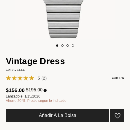
Vintage Dress
CARAVELLE
5
(2)
43B176
Precio reducido de
a
$156.00
$195.00
Lanzado el 1/15/2026
Ahorre 20 %. Precio según lo indicado.
Añadir A La Bolsa