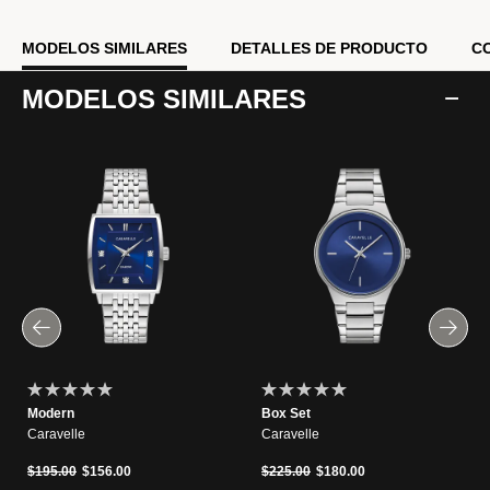
MODELOS SIMILARES
DETALLES DE PRODUCTO
C
MODELOS SIMILARES
Modern
Box Set
Caravelle
Caravelle
Precio reducido de
a
Precio reducido de
a
$195.00
$156.00
$225.00
$180.00