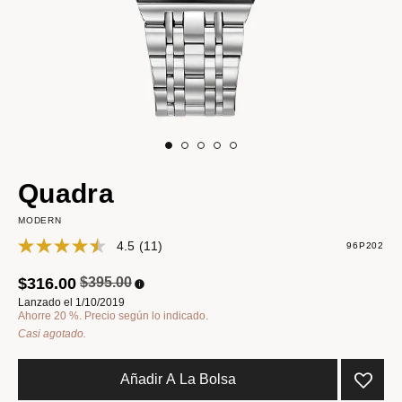
Quadra
MODERN
4.5
(11)
96P202
Precio reducido de
a
$316.00
$395.00
Lanzado el 1/10/2019
Ahorre 20 %. Precio según lo indicado.
Casi agotado.
Añadir A La Bolsa