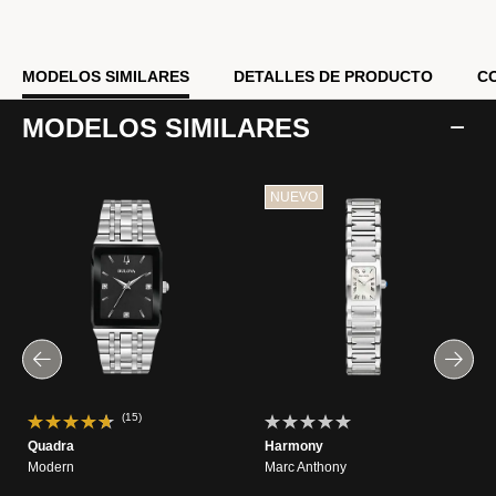
MODELOS SIMILARES
DETALLES DE PRODUCTO
C
MODELOS SIMILARES
NUEVO
(15)
Quadra
Harmony
Modern
Marc Anthony