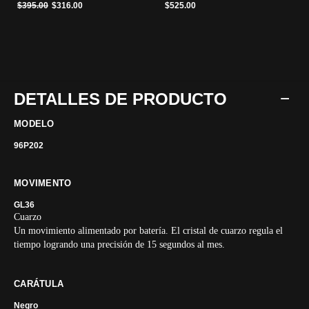
Precio reducido de
a
$395.00
$316.00
$525.00
DETALLES DE PRODUCTO
MODELO
96P202
MOVIMENTO
GL36
Cuarzo
Un movimiento alimentado por batería. El cristal de cuarzo regula el
tiempo logrando una precisión de 15 segundos al mes.
CARÁTULA
Negro