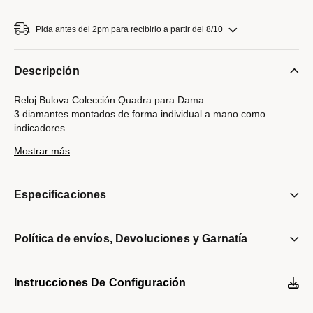
Pida antes del 2pm para recibirlo a partir del 8/10
Descripción
Reloj Bulova Colección Quadra para Dama.
3 diamantes montados de forma individual a mano como
indicadores
...
en carátula.
Mostrar más
Movimiento de cuarzo de 3 manecillas.
Caja rectangular y brazalete realizados en acero inoxidable,
broche desplegable de doble pulsador.
Especificaciones
Carátula Negra,indicadores ymanecillas en plateado, cristal
metalizado de borde a borde.
Resistencia al agua de hasta 30 metros
Política de envíos, Devoluciones y Garnatía
Modelo #:
96P202
Instrucciones De Configuración