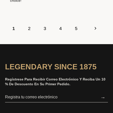
choice!
1
2
3
4
5
LEGENDARY SINCE 1875
Regístrese Para Recibir Correo Electrónico Y Reciba Un 10
% De Descuento En Su Primer Pedido.
→