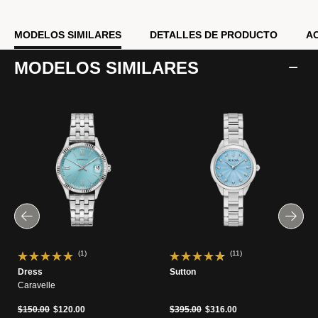
MODELOS SIMILARES
DETALLES DE PRODUCTO
A
MODELOS SIMILARES
(1)
(11)
Dress
Sutton
Caravelle
Precio reducido de
a
Precio reducido de
a
$150.00
$120.00
$395.00
$316.00