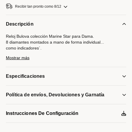
Recibir tan pronto como 8/12
Descripción
Reloj Bulova colección Marine Star para Dama.
8 diamantes montados a mano de forma individual
...
como indicadores´.
Movimiento de cuarzo de 3 manecillas.
Mostrar más
Caja y brazalete realizados en acero inoxidable, broche
desplegable de doble pulsador.
Carátula en Madre Perla azul, indicadores y manecillas
Especificaciones
luminiscentes en plateado.
Cristal de zafiro.
Resistencia al agua de hasta 100 metros.
Política de envíos, Devoluciones y Garnatía
Modelo #:
96P248
Instrucciones De Configuración