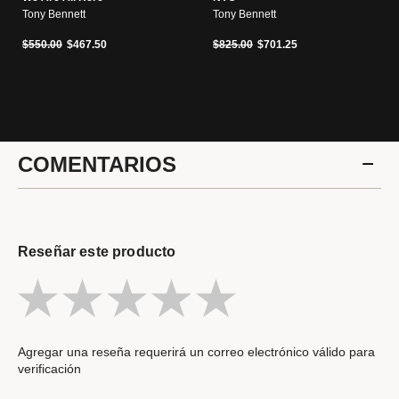
Tony Bennett
Tony Bennett
Precio reducido de
a
Precio reducido de
a
$550.00
$467.50
$825.00
$701.25
COMENTARIOS
Reseñar este producto
Agregar una reseña requerirá un correo electrónico válido para
verificación