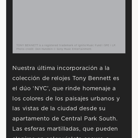
TONY BENNETT is a registered trademark of Ignite Music Fund I SPE I LP.
Photo credit: Don Hunstein © Sony Music Entertainment.
Nuestra última incorporación a la 
colección de relojes Tony Bennett es 
el dúo ‘NYC’, que rinde homenaje a 
los colores de los paisajes urbanos y 
las vistas de la ciudad desde su 
apartamento de Central Park South. 
Las esferas martilladas, que pueden 