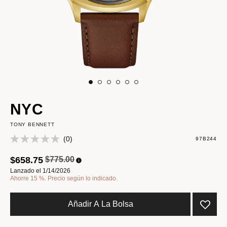
NYC
TONY BENNETT
(0)
97B244
Precio reducido de
a
$658.75
$775.00
Lanzado el 1/14/2026
Ahorre 15 %. Precio según lo indicado.
Añadir A La Bolsa