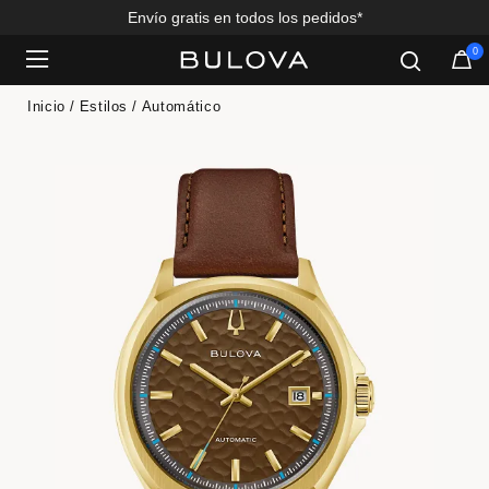
Envío gratis en todos los pedidos*
0
Added to
Manage Wishlist
Inicio
Estilos
Automático