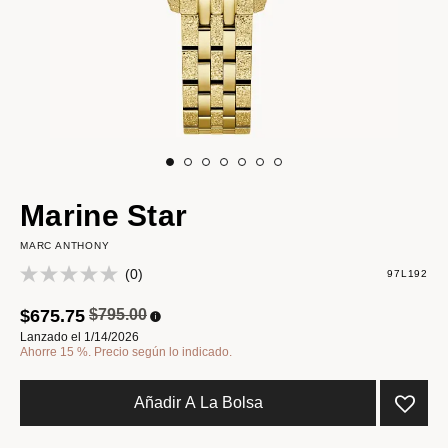
Marine Star
MARC ANTHONY
(0)
97L192
Precio reducido de
a
$675.75
$795.00
Lanzado el 1/14/2026
Ahorre 15 %. Precio según lo indicado.
Añadir A La Bolsa