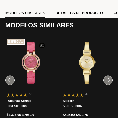
Modelo #:
97L192
MODELOS SIMILARES
DETALLES DE PRODUCTO
C
MODELOS SIMILARES
ESPECIAL
(2)
(3)
Rubaiyat Spring
Modern
Four Seasons
Marc Anthony
Precio reducido de
a
Precio reducido de
a
$1,325.00
$795.00
$495.00
$420.75