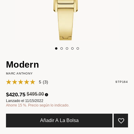
Modern
MARC ANTHONY
5
(3)
97P164
Precio reducido de
a
$420.75
$495.00
Lanzado el 11/15/2022
Ahorre 15 %. Precio según lo indicado.
Añadir A La Bolsa