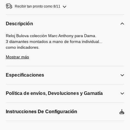
Recibir tan pronto como 8/11
Descripción
Reloj Bulova colección Marc Anthony para Dama.
3 diamantes montados a mano de forma individual
...
como indicadores.
Movimiento de cuarzo de 2 manecillas.
Mostrar más
Caja y brazalete realizados en acero inoxidable acabado PVD
dorado, broche tipo joyería.
Carátula y manecillas en dorado, diamantes como indicadores
Especificaciones
en posición de la 1,3 y 5 Hrs.
Cristal mineral metalizado de borde a borde.
Frase Icónica de Marc Anthony “Valió la pena” y autógrafo
Política de envíos, Devoluciones y Garnatía
grabados en tapa trasera.
Resistencia al agua de hasta 30 metros.
Modelo #:
97P164
Instrucciones De Configuración