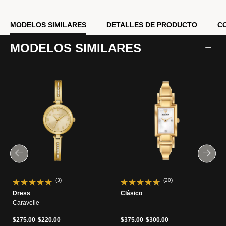
MODELOS SIMILARES
DETALLES DE PRODUCTO
C
MODELOS SIMILARES
(3)
(20)
Dress
Clásico
Caravelle
Precio reducido de
a
Precio reducido de
a
$275.00
$220.00
$375.00
$300.00