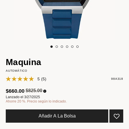
Maquina
AUTOMÁTICO
5
(5)
98A318
Precio reducido de
a
$660.00
$825.00
Lanzado el 3/27/2025
Ahorre 20 %. Precio según lo indicado.
Añadir A La Bolsa