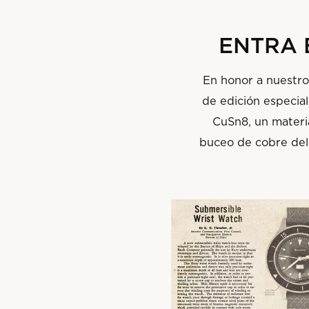
ENTRA 
E
n honor a nuestro
de edición especia
CuSn8, un materia
buceo de cobre del 