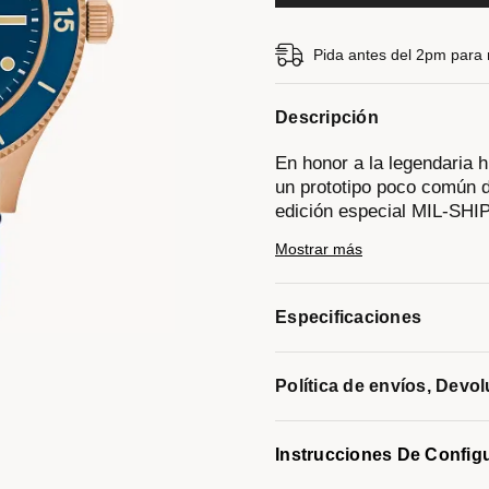
Pida antes del 2pm para re
Descripción
En honor a la legendaria 
un prototipo poco común d
edición especial MIL-SHIP
su legado de innovación y
Mostrar más
rediseñado presenta un d
de bronce CuSn8, un mater
cascos de buceo de cobre 
Especificaciones
cobre y con el tiempo for
mejora su durabilidad y e
características distintiva
Política de envíos, Devo
bisel bidireccional de alu
manecillas y marcadores s
y un cristal de zafiro de 
Instrucciones De Config
combinación con una corr