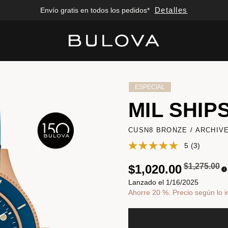
Detalles
Envío gratis en todos los pedidos*
Added to
Manage Wishlist
ESPECIAL
MIL SHIP
CUSN8 BRONZE / ARCHIV
5
(3)
Precio redu
a
$1,275.00
$1,020.00
Lanzado el 1/16/2025
Ahorre 20 %. Precio según lo i