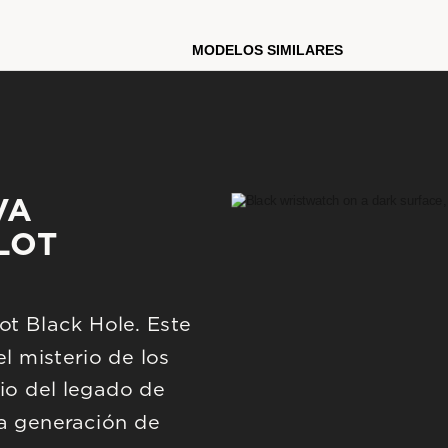
manecilla de barrido del c
combina con un brazalete 
iónico negro a juego con u
MODELOS SIMILARES
Lunar Pilot Black Hole se
de viaje. Esta edición limi
Modelo #:
98A335
A 
LOT
t Black Hole. Este 
l misterio de los 
io del legado de 
a generación de 