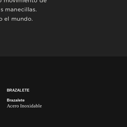
o movimiento de 
 manecillas. 
o el mundo.
BRAZALETE
Brazalete
Acero Inoxidable