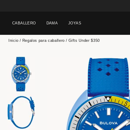
CABALLERO
DAMA
JOYAS
Inicio
Regalos para caballero
Gifts Under $350