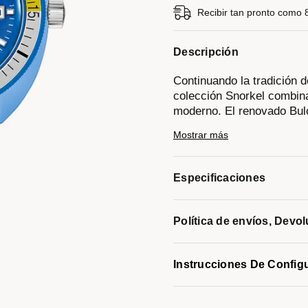
Recibir tan pronto como 
Descripción
Continuando la tradición 
colección Snorkel combina
moderno. El renovado Bul
icónico Oceanographer a t
Mostrar más
En tonos vibrantes inspir
forma de caja retro hecha
material compuesto que se
Especificaciones
esfera azul con patrón de 
combinan perfectamente con
un fondo de caja grabado 
Política de envíos, Devo
homenaje a sus raíces oc
luminiscente, indicador de
Snorkel para hombre encar
Instrucciones De Config
de 100 m, equilibra perfec
relojería icónica de Bulova