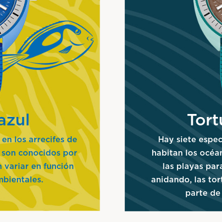
azul
Tort
 en los arrecifes de
Hay siete espec
 son conocidos por
habitan los océa
n variar en función
las playas par
mbientales.
anidando, las to
parte de