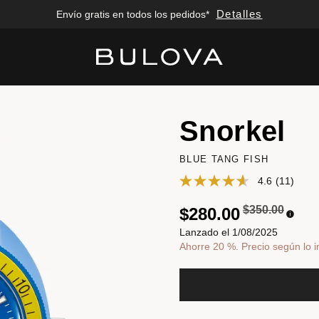
Detalles
Envío gratis en todos los pedidos*
Added to
Manage Wishlist
Snorkel
BLUE TANG FISH
4.6
(11)
Precio reduci
a
$350.00
$280.00
Lanzado el 1/08/2025
Ahorre 20 %. Precio según lo i