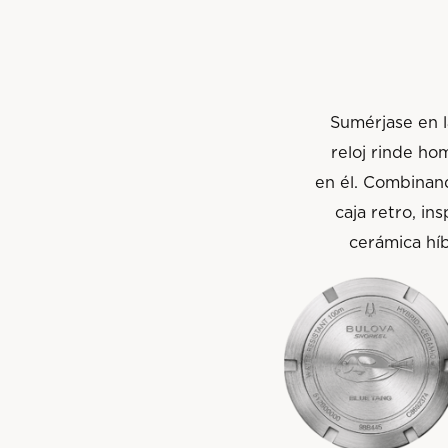
Sumérjase en l
reloj rinde ho
en él. Combinan
caja retro, i
cerámica híb