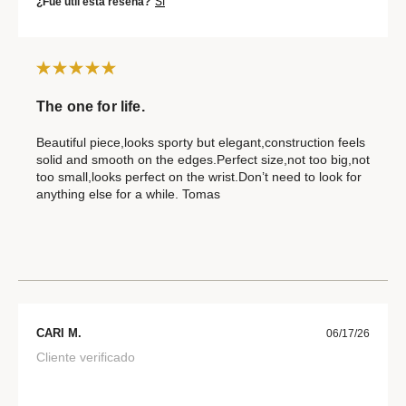
¿Fue útil esta reseña?
Sí
The one for life.
Beautiful piece,looks sporty but elegant,construction feels
solid and smooth on the edges.Perfect size,not too big,not
too small,looks perfect on the wrist.Don’t need to look for
anything else for a while. Tomas
CARI M.
06/17/26
Cliente verificado