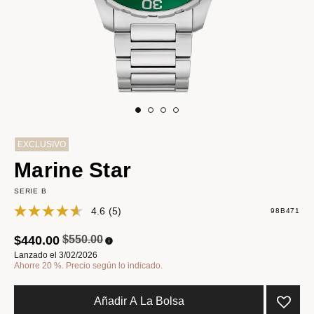
EXCLUSIVO
Marine Star
SERIE B
4.6
(5)
98B471
Precio reducido de
a
$440.00
$550.00
Lanzado el 3/02/2026
Ahorre 20 %. Precio según lo indicado.
Añadir A La Bolsa