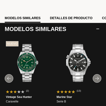
horas. Reinterpretado y mejor que nunca, el nuevo Bulova
Marine Star Series B para hombre es el compañero ideal para
cada aventura, cerca o lejos.
MODELOS SIMILARES
DETALLES DE PRODUCTO
C
Modelo #:
98B471
MODELOS SIMILARES
NUEVO
(2)
(13)
Vintage Sea Hunter
Marine Star
Caravelle
Serie B