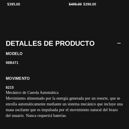
Precio reducido de
a
$395.00
$495.00
$396.00
DETALLES DE PRODUCTO
MODELO
98B471
MOVIMENTO
8215
Mecánico de Cuerda Automática
Movimiento alimentado por la energía generada por un resorte, que se
enrolla automáticamente mediante un sistema mecánico que incluye una
masa oscilante que es impulsada por el movimiento natural del brazo
del usuario. Nunca requerirá baterías.