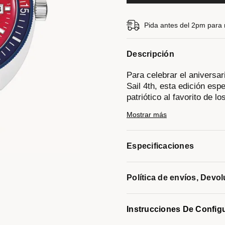
Pida antes del 2pm para re
Descripción
Para celebrar el aniversa
Sail 4th, esta edición es
patriótico al favorito de 
el reloj con los colores d
Mostrar más
olas y la llamativa caja 
perfección con el bisel uni
manecillas e índices en to
Especificaciones
fecha, y un brazalete de c
al agua de 100 m, lo que 
caja está decorado para c
Política de envíos, Devo
que incluye un desfile de 
de 15 000 marineros. Enca
perseverancia, esta edició
Instrucciones De Config
estilo y funcionalidad, res