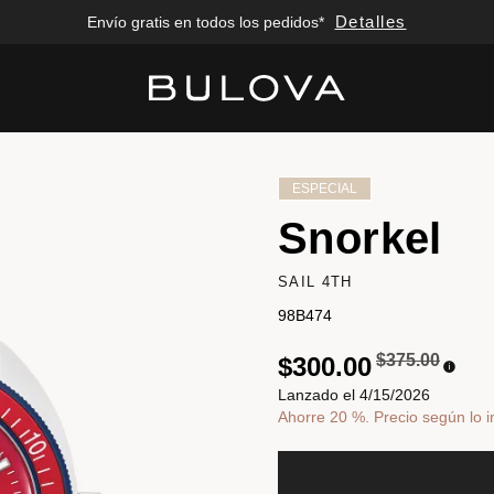
Detalles
Envío gratis en todos los pedidos*
Added to
Manage Wishlist
ESPECIAL
Snorkel
SAIL 4TH
98B474
Precio reduci
a
$375.00
$300.00
Lanzado el 4/15/2026
Ahorre 20 %. Precio según lo i