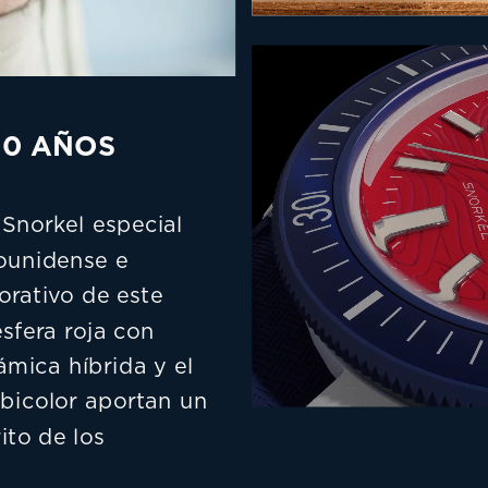
50 AÑOS
Snorkel especial 
ounidense e 
rativo de este 
sfera roja con 
ámica híbrida y el 
 bicolor aportan un 
to de los 