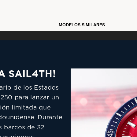
estadounidense.
Modelo #:
98B474
MODELOS SIMILARES
 SAIL4TH!
rio de los Estados 
250 para lanzar un 
ón limitada que 
adounidense. Durante 
s barcos de 32 