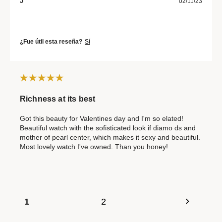
J
02/11/23
¿Fue útil esta reseña?
Sí
Richness at its best
Got this beauty for Valentines day and I'm so elated!
Beautiful watch with the sofisticated look if diamo ds and
mother of pearl center, which makes it sexy and beautiful.
Most lovely watch I've owned. Than you honey!
1
2