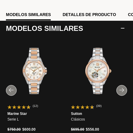
MODELOS SIMILARES
DETALLES DE PRODUCTO
C
MODELOS SIMILARES
(12)
(39)
Marine Star
Sutton
Serie L
Clásicos
Precio reducido de
a
Precio reducido de
a
$750.00
$600.00
$695.00
$556.00