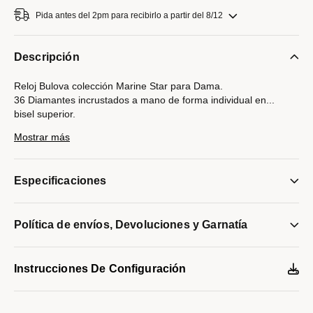
Pida antes del 2pm para recibirlo a partir del 8/12
Descripción
Reloj Bulova colección Marine Star para Dama.
36 Diamantes incrustados a mano de forma individual en
...
bisel superior.
Movimiento de cuarzo de 3 manecillas y fechador.
Mostrar más
Caja y brazalete realizados en acero inoxidable acabado PVD
oro rosa, broche desplegable de doble pulsador.
Carátula en Madre Perla blanca, Indicadores en estilizados
Especificaciones
números romanos y manecillas en oro rosa.
Cristal mineral
Resistencia al agua de hasta 100 metros.
Política de envíos, Devoluciones y Garnatía
Modelo #:
98R295
Instrucciones De Configuración