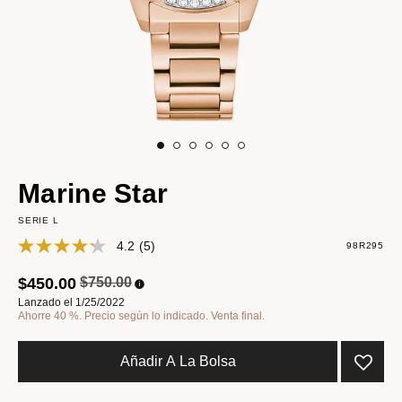
Marine Star
SERIE L
4.2
(5)
98R295
Precio reducido de
a
$450.00
$750.00
Lanzado el 1/25/2022
Ahorre 40 %. Precio según lo indicado. Venta final.
Añadir A La Bolsa