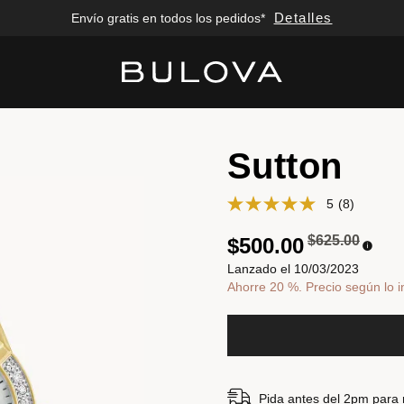
Detalles
Envío gratis en todos los pedidos*
Added to
Manage Wishlist
Sutton
5
(8)
Precio reduci
a
$625.00
$500.00
Lanzado el 10/03/2023
Ahorre 20 %. Precio según lo i
Pida antes del 2pm para re