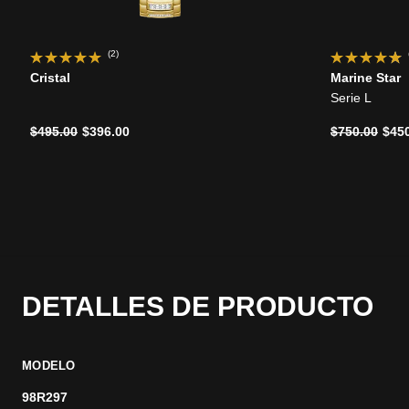
(2)
Cristal
Marine Star
Serie L
Precio reducido de
a
Precio reduc
a
$495.00
$396.00
$750.00
$45
DETALLES DE PRODUCTO
MODELO
98R297