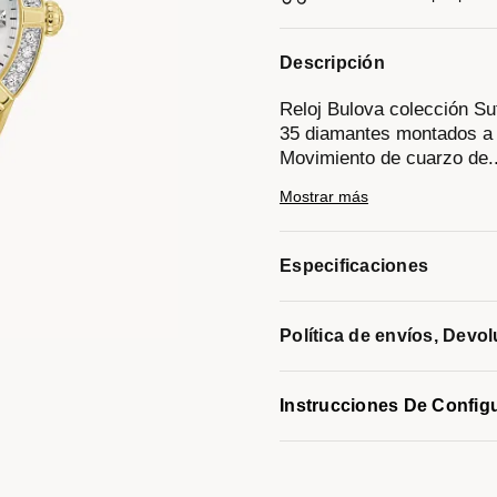
Descripción
Reloj Bulova colección S
35 diamantes montados a m
Movimiento de cuarzo de
.
3 manecillas.
Mostrar más
Caja y brazalete realizad
desplegable de doble puls
Carátula de Madre Perla b
Especificaciones
3,6,9 hrs indicadores y m
Cristal de zafiro.
Resistencia al agua de ha
Política de envíos, Devo
Modelo #:
98R297
Instrucciones De Config