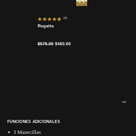
(4)
Regatta
Precio reducido de
a
$575.00
$460.00
FUNCIONES ADICIONALES
3 Manecillas