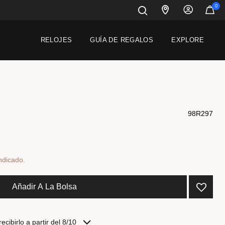
0
RELOJES
GUÍA DE REGALOS
EXPLORE
98R297
do de
ndicado.
Añadir A La Bolsa
cibirlo a partir del 8/10