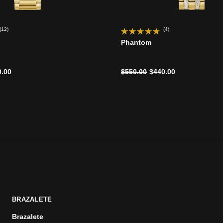
(12)
(4)
Phantom
ido de
Precio reducido de
a
0.00
$550.00
$440.00
BRAZALETE
Brazalete