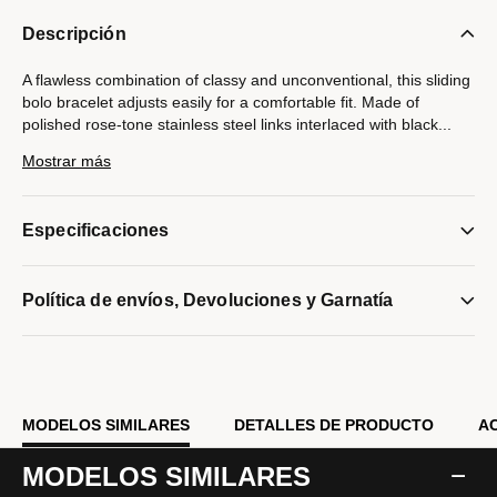
Descripción
A flawless combination of classy and unconventional, this sliding
bolo bracelet adjusts easily for a comfortable fit. Made of
polished rose-tone stainless steel links interlaced with black
...
cord and accented with rose-tone steel beads. End caps are
Mostrar más
etched with the Latin GRAMMY® logo. Perfect as a stand-alone
bracelet or as a layering piece. Adjustable to fit wrists 7" to 12".
Especificaciones
Modelo #:
BVB1009-RBSTNA
Política de envíos, Devoluciones y Garnatía
MODELOS SIMILARES
DETALLES DE PRODUCTO
A
MODELOS SIMILARES