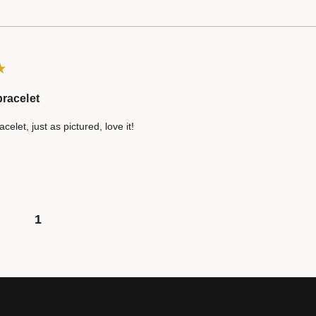
bracelet
let, just as pictured, love it!
1