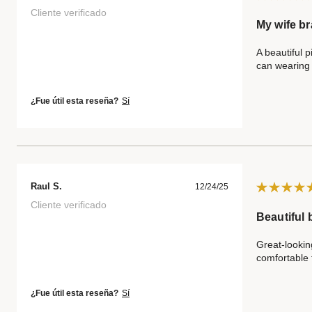
Cliente verificado
My wife br
A beautiful p
can wearing 
¿Fue útil esta reseña?
Sí
Raul S.
12/24/25
Cliente verificado
Beautiful 
Great-lookin
comfortable t
¿Fue útil esta reseña?
Sí