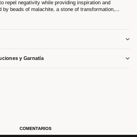
o repel negativity while providing inspiration and
y beads of malachite, a stone of transformation,
...
uning fork shaped Bulova Links in front and decorative
ck, both in gold-tone stainless steel. Black cord with an
djusts easily for a comfortable fit. Adjustable to fit wrists
BSP
luciones y Garnatía
COMENTARIOS