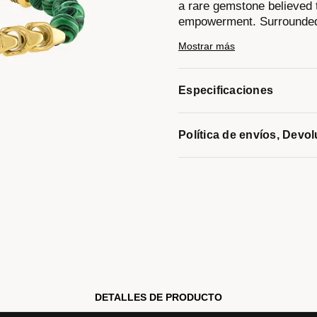
a rare gemstone believed t
empowerment. Surrounded b
luck and prosperity. The t
Mostrar más
striped accent beads in ba
etched logo sliding clasp a
7" to 12". 8MM beads.
Especificaciones
Modelo #:
BVB1070-GSTMAL
Política de envíos, Devo
DETALLES DE PRODUCTO