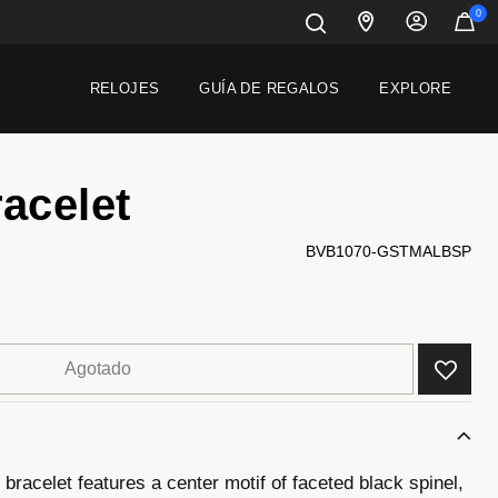
0
RELOJES
GUÍA DE REGALOS
EXPLORE
acelet
BVB1070-GSTMALBSP
Agotado
bracelet features a center motif of faceted black spinel,