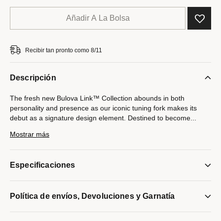
Añadir A La Bolsa
Recibir tan pronto como 8/11
Descripción
The fresh new Bulova Link™ Collection abounds in both
personality and presence as our iconic tuning fork makes its
debut as a signature design element. Destined to become
...
a classic, this sleek and stylish 10MM stainless steel bracelet
Mostrar más
makes a bold statement. Features a box lock clasp etched with
Bulova's iconic logo.
Especificaciones
Modelo #:
BVB1083-NSTNA
Política de envíos, Devoluciones y Garnatía