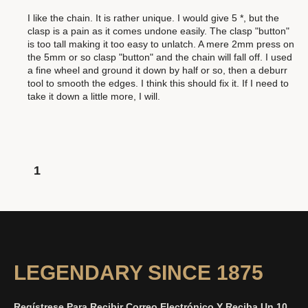
I like the chain. It is rather unique. I would give 5 *, but the
clasp is a pain as it comes undone easily. The clasp "button"
is too tall making it too easy to unlatch. A mere 2mm press on
the 5mm or so clasp "button" and the chain will fall off. I used
a fine wheel and ground it down by half or so, then a deburr
tool to smooth the edges. I think this should fix it. If I need to
take it down a little more, I will.
1
LEGENDARY SINCE 1875
Regístrese Para Recibir Correo Electrónico Y Reciba Un 10