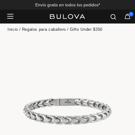
Envío gratis en todos los pedidos*
0
Added to
Manage Wishlist
Inicio
Regalos para caballero
Gifts Under $350