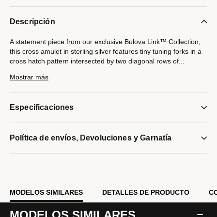
Descripción
A statement piece from our exclusive Bulova Link™ Collection,
this cross amulet in sterling silver features tiny tuning forks in a
cross hatch pattern intersected by two diagonal rows of
...
white diamonds totaling 0.15 CTTW. Rounded box link chain
Mostrar más
necklace in sterling silver adjusts from 24" to 26" with extender
ring and pear shaped lobster clasp. Pendant measures 25 MM L
x 25 MM W.
Especificaciones
Modelo #:
BVP1090-WSSC4
Política de envíos, Devoluciones y Garnatía
MODELOS SIMILARES
DETALLES DE PRODUCTO
C
MODELOS SIMILARES