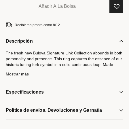
Añadir A La Bolsa
Recibir tan pronto como 8/12
Descripción
The fresh new Bulova Signature Link Collection abounds in both
personality and presence. This ring captures the essence of our
historic tuning fork symbol in a solid continuous loop. Made
...
of rhodium-plated sterling silver. Available in size 10, 11, and 12.
Mostrar más
Modelo #:
BVR1015-WSNA
Especificaciones
Política de envíos, Devoluciones y Garnatía